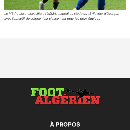
Le MB Rouissat accueillera l’USMA, samedi au stade du 18-Février d’Ouargla,
avec l’objectif de soigner leur classement pour les deux équipes
À PROPOS