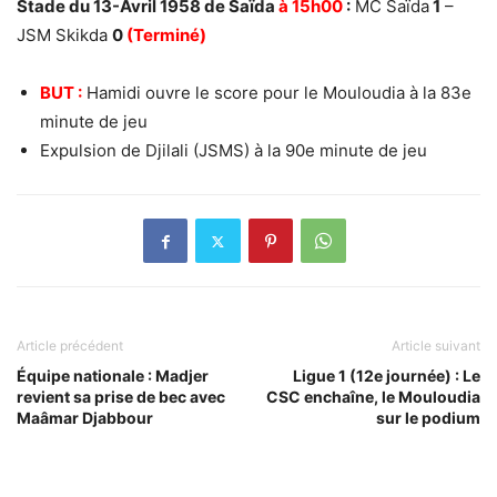
Stade du 13-Avril 1958 de Saïda
à 15h00
:
MC Saïda
1
–
JSM Skikda
0
(Terminé)
BUT :
Hamidi ouvre le score pour le Mouloudia à la 83e
minute de jeu
Expulsion de Djilali (JSMS) à la 90e minute de jeu
Article précédent
Article suivant
Équipe nationale : Madjer
Ligue 1 (12e journée) : Le
revient sa prise de bec avec
CSC enchaîne, le Mouloudia
Maâmar Djabbour
sur le podium