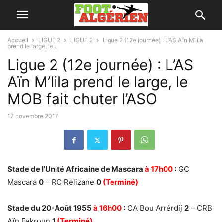
Accueil
LIGUE 2
LIGUE 2
Ligue 2 (12e journée) : L’AS Aïn M’lila
prend le large, le...
Ligue 2 (12e journée) : L’AS
Aïn M’lila prend le large, le
MOB fait chuter l’ASO
17 novembre 2017
Stade de l’Unité Africaine de Mascara
à 17h00
:
GC
Mascara
0
– RC Relizane
0
(Terminé)
Stade du 20-Août 1955
à 16h00
:
CA Bou Arrérdij
2
– CRB
Aïn Fekroun
1
(Terminé)