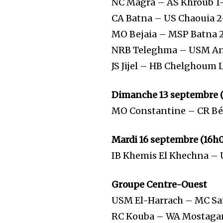
NC Magra – AS Khroub 1
CA Batna – US Chaouia 2
MO Bejaia – MSP Batna 
NRB Teleghma – USM A
JS Jijel – HB Chelghoum 
Dimanche 13 septembre (
MO Constantine – CR Bé
Mardi 16 septembre (16h0
IB Khemis El Khechna – 
Groupe Centre-Ouest
USM El-Harrach – MC Sa
RC Kouba – WA Mostaga