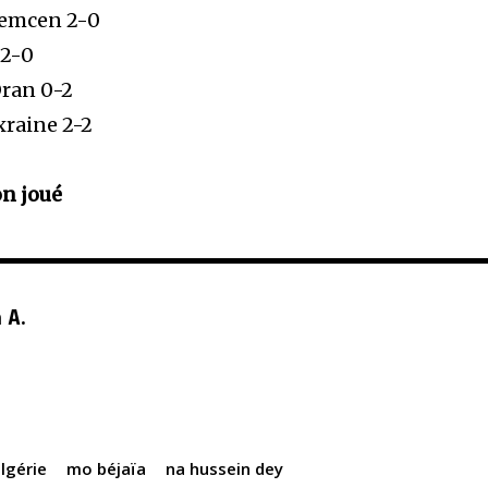
lemcen 2-0
 2-0
ran 0-2
xraine 2-2
n joué
 A.
algérie
mo béjaïa
na hussein dey