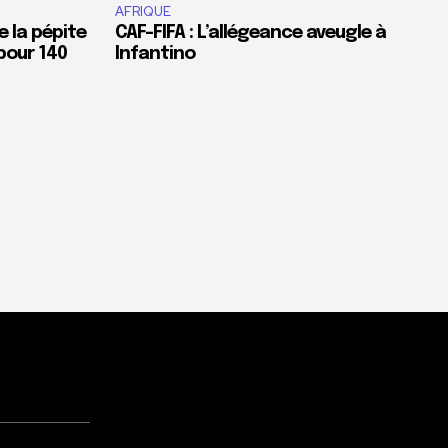
AFRIQUE
e la pépite
CAF-FIFA : L’allégeance aveugle à
pour 140
Infantino