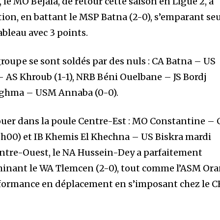
 le MO Béjaïa, de retour cette saison en Ligue 2, a
tion, en battant le MSP Batna (2-0), s’emparant se
ableau avec 3 points.
groupe se sont soldés par des nuls : CA Batna – US
– AS Khroub (1-1), NRB Béni Ouelbane – JS Bordj
laghma – USM Annaba (0-0).
jouer dans la poule Centre-Est : MO Constantine –
h00) et IB Khemis El Khechna – US Biskra mardi
entre-Ouest, le NA Hussein-Dey a parfaitement
minant le WA Tlemcen (2-0), tout comme l’ASM Ora
rformance en déplacement en s’imposant chez le C