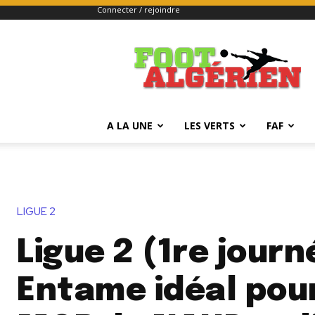
Connecter / rejoindre
FOOTALGERIEN
A LA UNE
LES VERTS
FAF
LIGUE 2
Ligue 2 (1re journ
Entame idéal pour