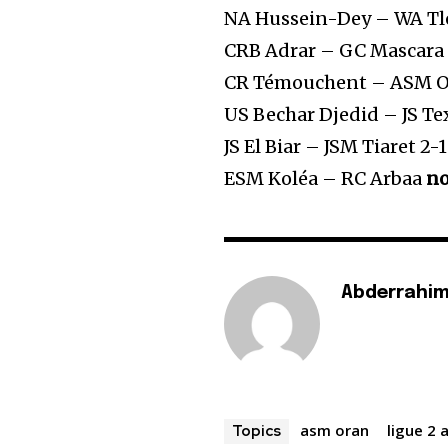
NA Hussein-Dey – WA T
CRB Adrar – GC Mascara
CR Témouchent – ASM O
US Bechar Djedid – JS Te
JS El Biar – JSM Tiaret 2-1
ESM Koléa – RC Arbaa
no
Abderrahim
asm oran
ligue 2 
Topics