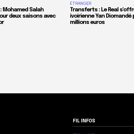
ÉTRANGER
 : Mohamed Salah
Transferts : Le Real s’offr
our deux saisons avec
ivoirienne Yan Diomandé 
or
millions euros
FIL INFOS