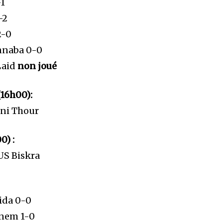
-1
-2
2-0
nnaba 0-0
Laid
non joué
16h00):
ni Thour
0) :
US Biskra
ida 0-0
nem 1-0