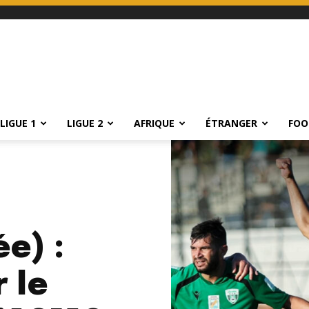
LIGUE 1
LIGUE 2
AFRIQUE
ÉTRANGER
FOO
ée) :
 le