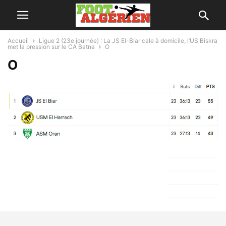
Accueil
Ligue 2 (23e journée) : La JS El-Biar cale à domicile, l’US Biskra
met la pression sur le CA Batna
O
O