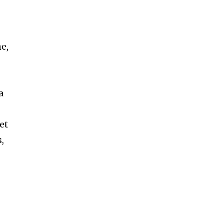
ne,
a
 et
,