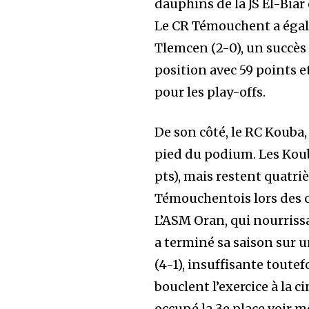
dauphins de la JS El-Biar
Le CR Témouchent a égal
Tlemcen (2-0), un succès 
position avec 59 points e
pour les play-offs.
De son côté, le RC Kouba
pied du podium. Les Koub
pts), mais restent quatri
Témouchentois lors des c
L’ASM Oran, qui nourrissa
a terminé sa saison sur 
(4-1), insuffisante toutef
bouclent l’exercice à la 
occupé la 3e place voir 