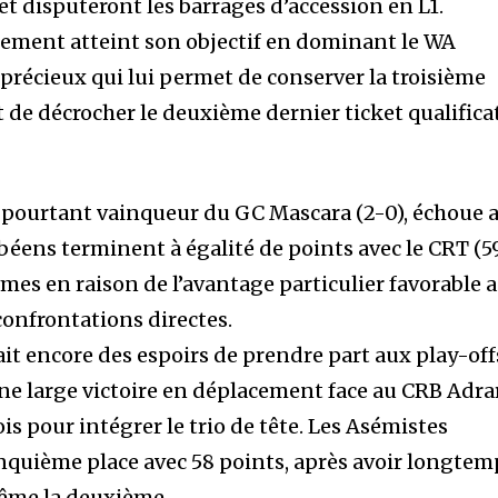
 et disputeront les barrages d’accession en L1.
ement atteint son objectif en dominant le WA
précieux qui lui permet de conserver la troisième
t de décrocher le deuxième dernier ticket qualificat
, pourtant vainqueur du GC Mascara (2-0), échoue 
éens terminent à égalité de points avec le CRT (5
èmes en raison de l’avantage particulier favorable 
onfrontations directes.
it encore des espoirs de prendre part aux play-off
une large victoire en déplacement face au CRB Adra
ois pour intégrer le trio de tête. Les Asémistes
cinquième place avec 58 points, après avoir longtem
même la deuxième.