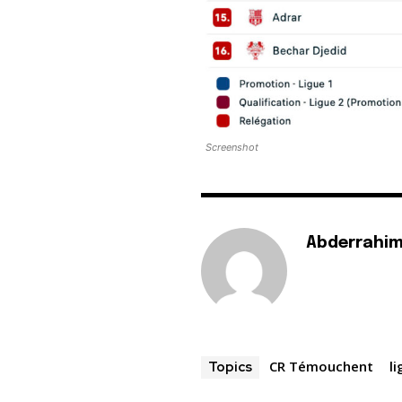
Screenshot
Abderrahim
CR Témouchent
l
Topics