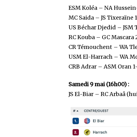
ESM Koléa – NA Hussein
MC Saida – JS Tixeraïne 
US Béchar Djedid – JSM T
RC Kouba – GC Mascara 
CR Témouchent – WA Tl
USM El-Harrach – WA M
CRB Adrar – ASM Oran 1
Samedi 9 mai (16h00) :
JS El-Biar – RC Arbaâ (hui