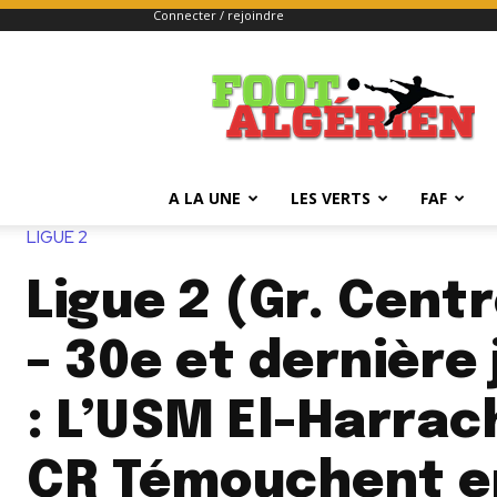
Connecter / rejoindre
FOOTALGERIEN
A LA UNE
LES VERTS
FAF
LIGUE 2
Ligue 2 (Gr. Cent
– 30e et dernière
: L’USM El-Harrach
CR Témouchent en