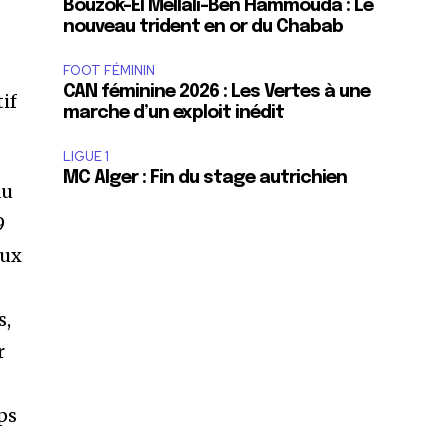
Bouzok-El Mellali-Ben Hammouda : Le
nouveau trident en or du Chabab
FOOT FÉMININ
CAN féminine 2026 : Les Vertes à une
if
marche d’un exploit inédit
LIGUE 1
MC Alger : Fin du stage autrichien
au
9
aux
s,
r
ps