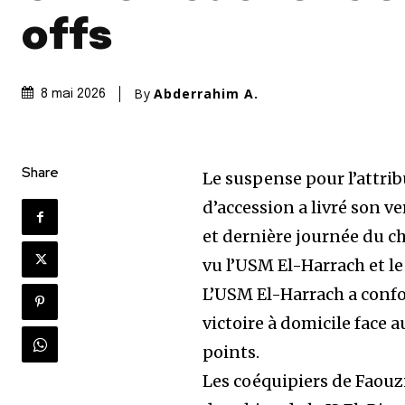
offs
By
Abderrahim A.
8 mai 2026
Share
Le suspense pour l’attrib
d’accession a livré son ve
et dernière journée du 
vu l’USM El-Harrach et le
L’USM El-Harrach a confo
victoire à domicile face 
points.
Les coéquipiers de Faouz