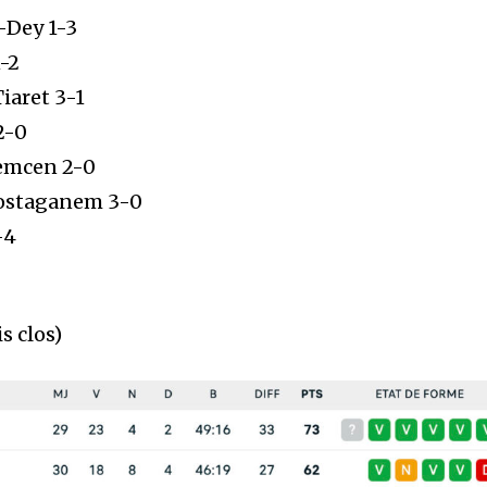
-Dey 1-3
1-2
iaret 3-1
2-0
emcen 2-0
ostaganem 3-0
-4
s clos)