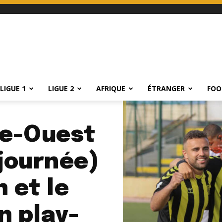
LIGUE 1
LIGUE 2
AFRIQUE
ÉTRANGER
FOO
re-Ouest
 journée)
 et le
 play-