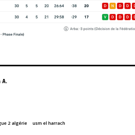
 A.
igue 2 algérie
usm el harrach