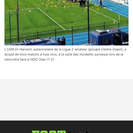
L’USM El-Harrach, pensionnaire de la Ligue 2 amateur (groupe Centre-Ouest), a
écopé de trois matchs à huis clos, à la suite des incidents survenus lors de la
rencontre face à l’ASO Oran (1-2)