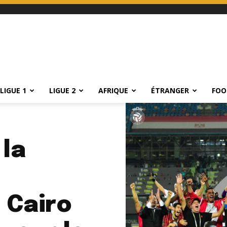
LIGUE 1
LIGUE 2
AFRIQUE
ÉTRANGER
FOO
la
 Cairo