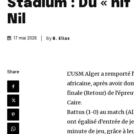
Stadium : Du « nif 
Nil
By
B. Elias
17 mai 2026
Share
L’USM Alger a remporté l
africaine, après avoir do
finale (Retour) de l’épr
Caire.
Battus (1-0) au match (All
ont égalisé d’entrée de 
minute de jeu, grâce à l