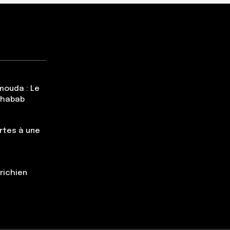
mouda : Le
Chabab
rtes à une
trichien