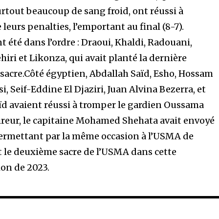
rtout beaucoup de sang froid, ont réussi à
 leurs penalties, l’emportant au final (8-7).
 été dans l’ordre : Draoui, Khaldi, Radouani,
hiri et Likonza, qui avait planté la dernière
sacre.Côté égyptien, Abdallah Saïd, Esho, Hossam
 Seif-Eddine El Djaziri, Juan Alvina Bezerra, et
d avaient réussi à tromper le gardien Oussama
tireur, le capitaine Mohamed Shehata avait envoyé
 permettant par la même occasion à l’USMA de
st le deuxième sacre de l’USMA dans cette
ion de 2023.