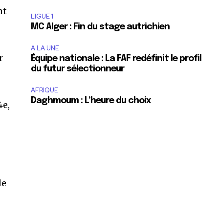
nt
LIGUE 1
MC Alger : Fin du stage autrichien
A LA UNE
r
Équipe nationale : La FAF redéfinit le profil
du futur sélectionneur
AFRIQUE
Daghmoum : L’heure du choix
4e,
de