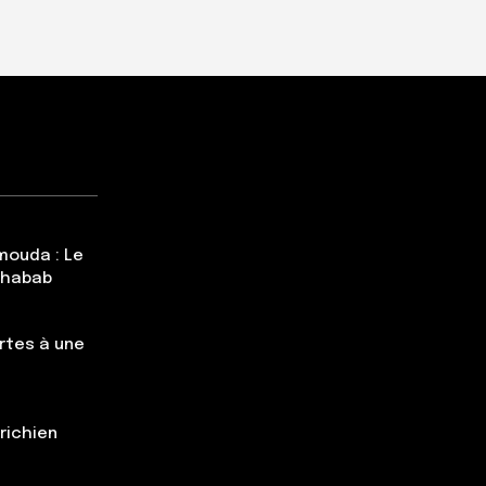
mouda : Le
Chabab
rtes à une
trichien