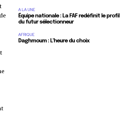
t
A LA UNE
 de
Équipe nationale : La FAF redéfinit le profil
du futur sélectionneur
AFRIQUE
Daghmoum : L’heure du choix
t
ne
nt