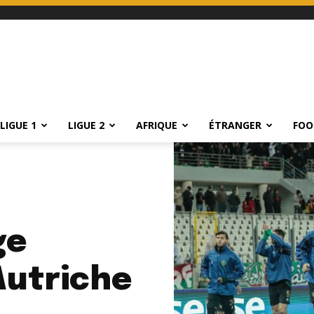
LIGUE 1
LIGUE 2
AFRIQUE
ÉTRANGER
FOO
ge
Autriche