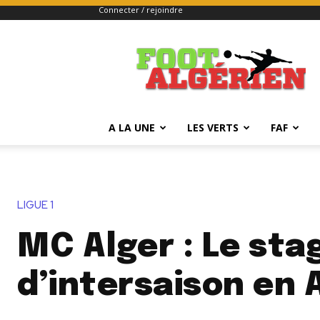
Connecter / rejoindre
FOOTALGERIEN
A LA UNE
LES VERTS
FAF
LIGUE 1
MC Alger : Le sta
d’intersaison en 