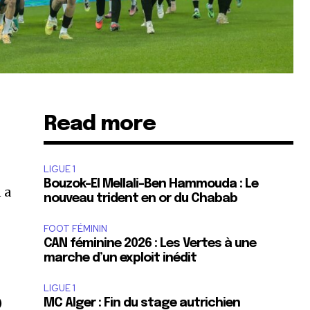
Read more
LIGUE 1
Bouzok-El Mellali-Ben Hammouda : Le
 a
nouveau trident en or du Chabab
FOOT FÉMININ
CAN féminine 2026 : Les Vertes à une
marche d’un exploit inédit
LIGUE 1
)
MC Alger : Fin du stage autrichien