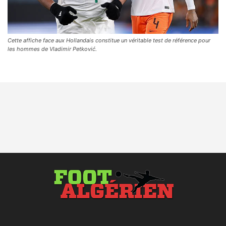
Cette affiche face aux Hollandais constitue un véritable test de référence pour
les hommes de Vladimir Petković.