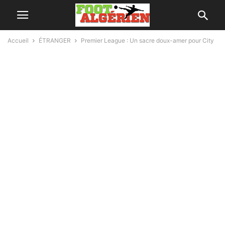
Accueil
ÉTRANGER
Premier League : Un sacre doux-amer pour City