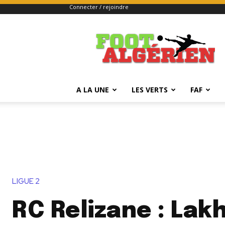
Connecter / rejoindre
FOOTALGERIEN
A LA UNE
LES VERTS
FAF
LIGUE 2
RC Relizane : Lak