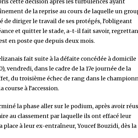
pris cette décision après les turbulences ayant
înement de la reprise au cours de laquelle un gro
de diriger le travail de ses protégés, l’obligeant
nce et quitter le stade, a-t-il fait savoir, regretta
n’est en poste que depuis deux mois.
lizanais fait suite à la défaite concédée à domicile
0), vendredi, dans le cadre de la 17e journée de la
n effet, du troisième échec de rang dans le champion
a course à l’accession.
rminé la phase aller sur le podium, après avoir réus
e au classement par laquelle ils ont effacé leur
a place à leur ex-entraîneur, Youcef Bouzidi, dès la