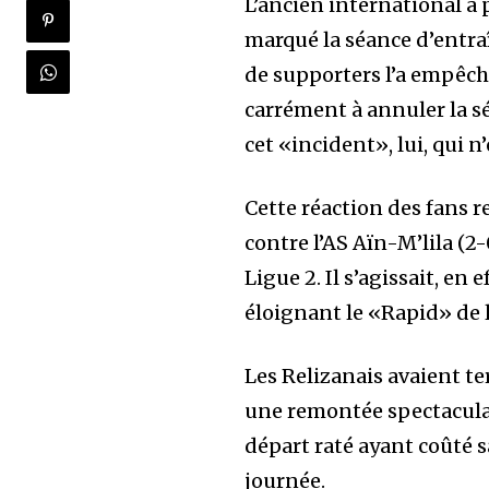
L’ancien international a 
marqué la séance d’entra
de supporters l’a empêché 
carrément à annuler la séa
cet «incident», lui, qui 
Cette réaction des fans re
contre l’AS Aïn-M’lila (2-
Ligue 2. Il s’agissait, e
éloignant le «Rapid» de l
Les Relizanais avaient te
une remontée spectaculair
départ raté ayant coûté s
journée.