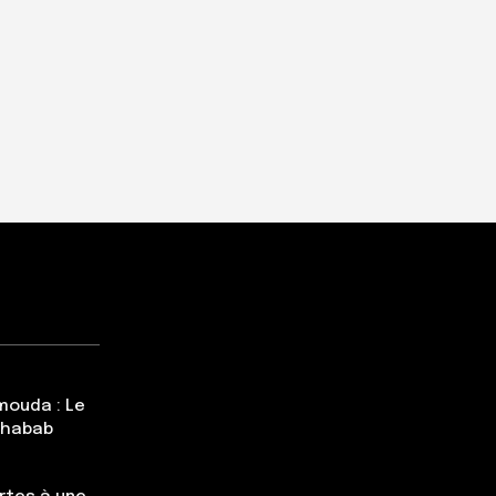
mouda : Le
Chabab