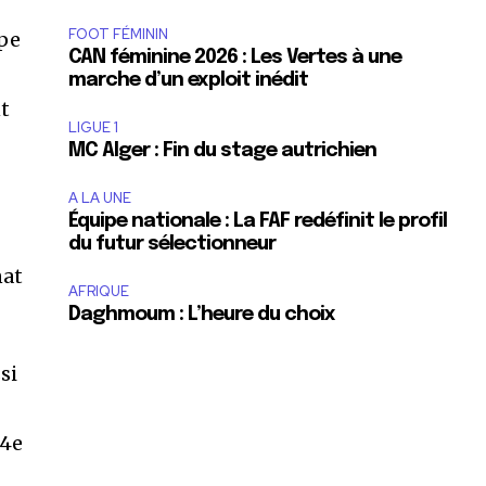
FOOT FÉMININ
upe
CAN féminine 2026 : Les Vertes à une
marche d’un exploit inédit
nt
LIGUE 1
MC Alger : Fin du stage autrichien
A LA UNE
Équipe nationale : La FAF redéfinit le profil
du futur sélectionneur
nat
AFRIQUE
Daghmoum : L’heure du choix
si
 4e