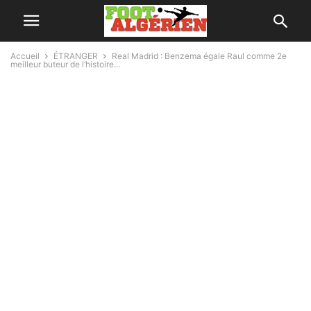
Accueil
ÉTRANGER
Real Madrid : Benzema égale Raul comme 2e
meilleur buteur de l’histoire...