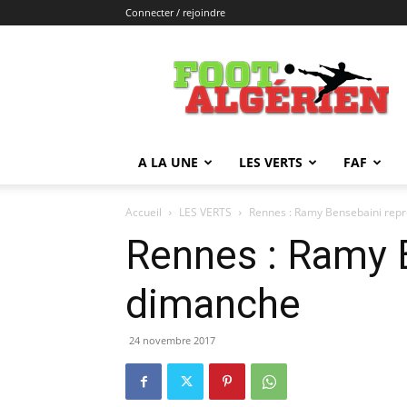
Connecter / rejoindre
FOOTALGERIEN
A LA UNE
LES VERTS
FAF
Accueil
LES VERTS
Rennes : Ramy Bensebaini repr
Rennes : Ramy B
dimanche
24 novembre 2017