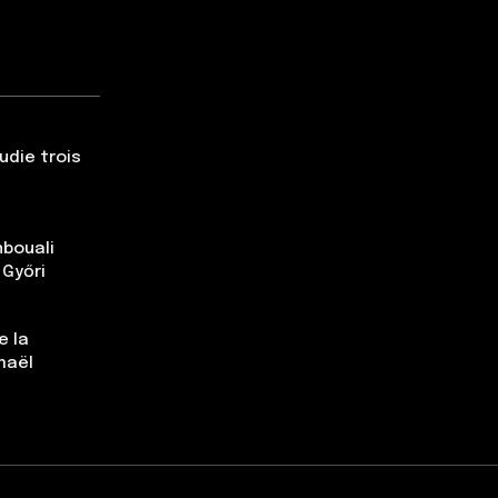
udie trois
nbouali
 Győri
e la
maël