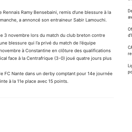
De
de Rennais Ramy Bensebaini, remis d’une blessure à la
av
 dimanche, a annoncé son entraineur Sabir Lamouchi.
Of
e le 3 novembre lors du match du club breton contre
d’
une blessure qui l’a privé du match de l’équipe
CA
0 novembre à Constantine en clôture des qualifications
re
l face à la Centrafrique (3-0) joué quatre jours plus
Li
po
 le FC Nante dans un derby comptant pour 14e journée
te à la 11e place avec 15 points.