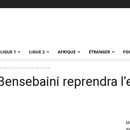
LIGUE 1
LIGUE 2
AFRIQUE
ÉTRANGER
FO
endra l’entraînement dimanche
ensebaini reprendra l
Me
av