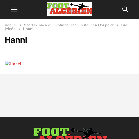
Accueil
Spartak Moscou : Sofiane Hanni buteur en Coupe de Russie
(vidéo)
Hanni
Hanni