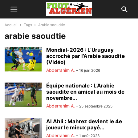
Accueil
Tags
Arabie saoudtie
arabie saoudtie
Mondial-2026 : L’Uruguay
accroché par l’Arabie saoudite
(Vidéo)
Abderrahim A.
-
16 juin 2026
Équipe nationale : L’Arabie
saoudite en amical au mois de
novembre...
Abderrahim A.
-
25 septembre 2025
Al Ahli : Mahrez devient le 4e
joueur le mieux payé...
Abderrahim A.
-
1 août 2023