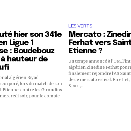
LES VERTS
puté hier son 341e
Mercato : Zinedi
n Ligue 1
Ferhat vers Sain
se : Boudebouz
Etienne ?
 à hauteur de
Un temps annoncé à l’OM, l’int
ufi
algérien Zinedine Ferhat pourr
finalement rejoindre l’AS Saint
ional algérien Riyad
de ce mercato estival. En effet, selon RMC
ncorporé, lors du match de son
Sport,...
nt-Etienne, contre les Girondins
mercredi soir, pour le compte