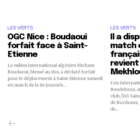
LES VERTS
LES VERTS
OGC Nice : Boudaoui
Il a dis
forfait face à Saint-
match e
Etienne
françai
revient
Le milieu international algérien Hicham
Mekhlo
Boudaoui, blessé au dos, a déclaré forfait
pour le déplacement à Saint-Etienne samedi
L'ex-internat
en match de la 8e journée...
Boudebouz, i
club, l'AS Sai
de Bordeaux, 
de...