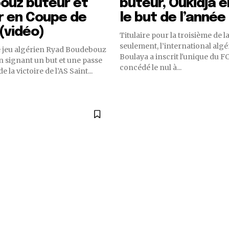
ouz buteur et
buteur, Oukidja 
r en Coupe de
le but de l’année
(vidéo)
Titulaire pour la troisième de l
seulement, l’international algé
 jeu algérien Ryad Boudebouz
Boulaya a inscrit l'unique du F
 en signant un but et une passe
concédé le nul à...
de la victoire de l’AS Saint...