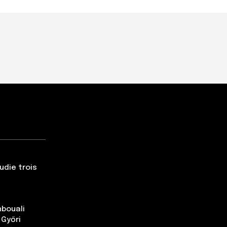
udie trois
nbouali
 Győri