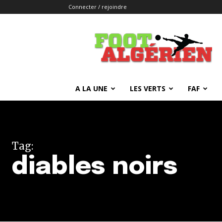
Connecter / rejoindre
FOOTALGERIEN
A LA UNE
LES VERTS
FAF
Tag:
diables noirs