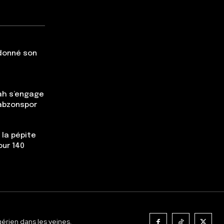
 donné son
ah s’engage
rabzonspor
 la pépite
our 140
gérien dans les veines.