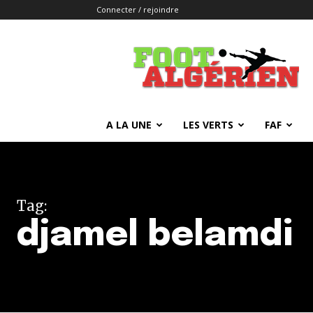
Connecter / rejoindre
FOOTALGERIEN
A LA UNE
LES VERTS
FAF
Tag:
djamel belamdi