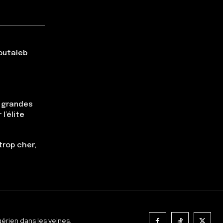
Boutaleb
s grandes
l’élite
trop cher,
gérien dans les veines.