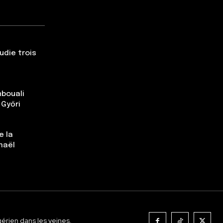
udie trois
nbouali
 Győri
e la
maël
gérien dans les veines.