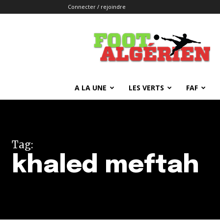
Connecter / rejoindre
FOOTALGERIEN
A LA UNE
LES VERTS
FAF
Tag:
khaled meftah