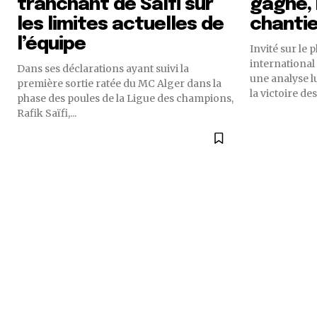
tranchant de Saïfi sur
gagne,
les limites actuelles de
chanti
l’équipe
Invité sur le 
international 
Dans ses déclarations ayant suivi la
une analyse l
première sortie ratée du MC Alger dans la
la victoire des.
phase des poules de la Ligue des champions,
Rafik Saïfi,...