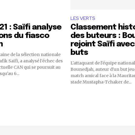
LES VERTS
1 : Saïfi analyse
Classement hist
sons du fiasco
des buteurs : Bo
n
rejoint Saïfi avec
buts
aine de la sélection nationale
fik Saïfi, a analysé l’échec des
L'attaquant de l'équipe nation
ctuelle CAN qui se poursuit au
Bounedjah, auteur d'un but jeud
qu'au 6...
match amical face à la Mauritan
stade Mustapha-Tchaker de...