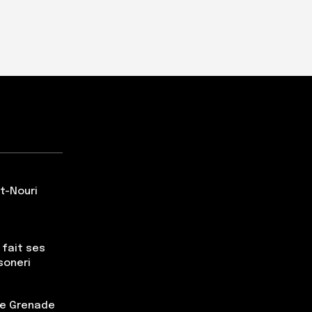
t-Nouri
 fait ses
soneri
tte Grenade