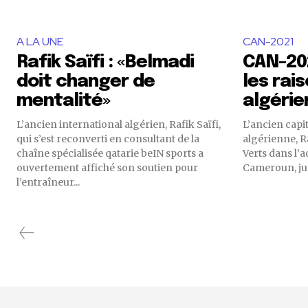
A LA UNE
CAN-2021
Rafik Saïfi : «Belmadi
CAN-202
doit changer de
les rai
mentalité»
algérie
L’ancien international algérien, Rafik Saïfi,
L’ancien capit
qui s’est reconverti en consultant de la
algérienne, Ra
chaîne spécialisée qatarie beIN sports a
Verts dans l’a
ouvertement affiché son soutien pour
Cameroun, jus
l’entraîneur...