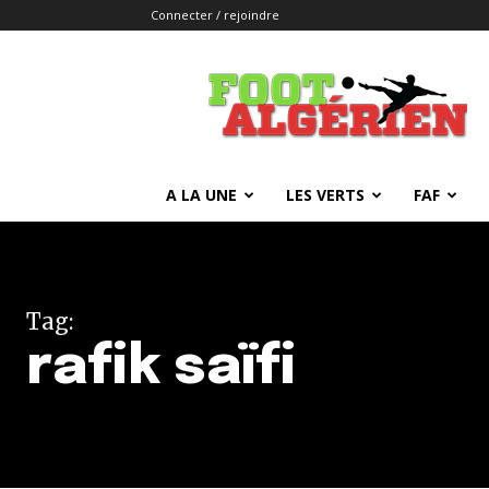
Connecter / rejoindre
FOOTALGERIEN
A LA UNE
LES VERTS
FAF
Tag:
rafik saïfi