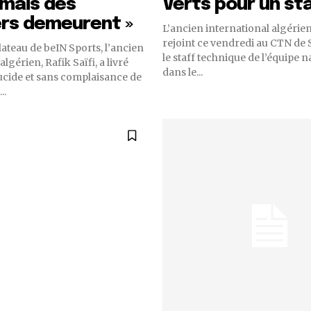
 mais des
Verts pour un st
ers demeurent »
L’ancien international algérien,
rejoint ce vendredi au CTN de 
plateau de beIN Sports, l’ancien
le staff technique de l’équipe na
algérien, Rafik Saïfi, a livré
dans le...
ucide et sans complaisance de
..