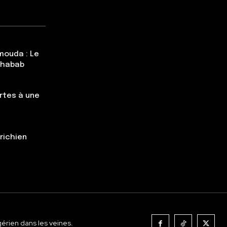
mouda : Le
Chabab
rtes à une
trichien
gérien dans les veines.