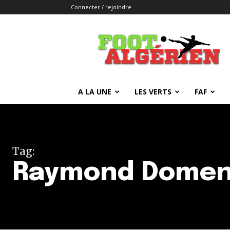
Connecter / rejoindre
FOOTALGERIEN
A LA UNE
LES VERTS
FAF
Tag:
Raymond Dome