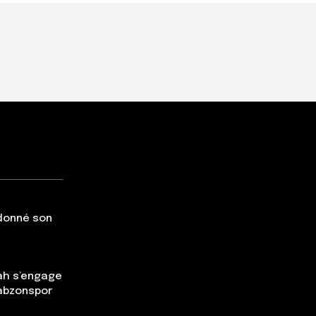
 donné son
ah s’engage
rabzonspor