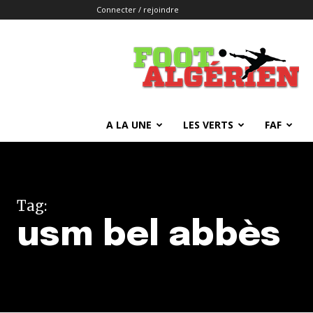
Connecter / rejoindre
FOOTALGERIEN
A LA UNE
LES VERTS
FAF
Tag:
usm bel abbès