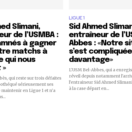
LIGUE 1
ed Slimani,
Sid Ahmed Sliman
eur de l’USMBA :
entraîneur de l’
amnés à gagner
Abbes : «Notre s
tre matchs à
s’est compliquée
e qui nous
davantage»
 »
L'USM Bel-Abbes, qui a enregist
réveil depuis notamment l'arri
s, qui reste sur trois défaites
l'entraineur Sid Ahmed Slimani
ypothéqué sérieusement ses
à la case départ en...
 maintenir en Ligue 1 et n’a
...