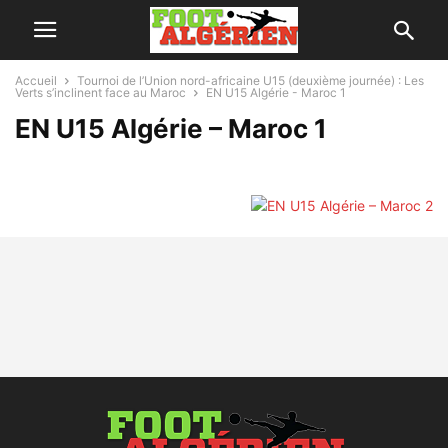
Accueil
Tournoi de l’Union nord-africaine U15 (deuxième journée) : Les
Verts s’inclinent face au Maroc
EN U15 Algérie - Maroc 1
EN U15 Algérie – Maroc 1