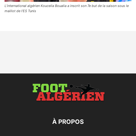
L’international algérien Kouceila Boualia a inscrit son 7e but de la saison sous le
maillot de l’ES Tunis
À PROPOS