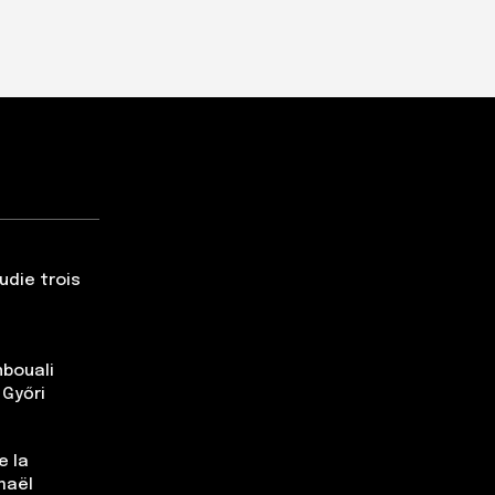
udie trois
nbouali
 Győri
e la
maël