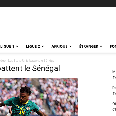
LIGUE 1
LIGUE 2
AFRIQUE
ÉTRANGER
FO
idéo : Les Etats-Unis battent le Sénégal
battent le Sénégal
Me
av
De
av
Of
d’