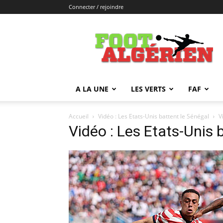
Connecter / rejoindre
FOOTALGERIEN
A LA UNE
LES VERTS
FAF
Accueil
Vidéo : Les Etats-Unis battent le Sénégal
V
Vidéo : Les Etats-Unis 