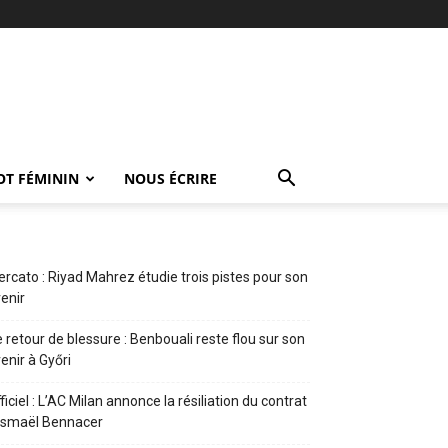
OT FÉMININ
NOUS ÉCRIRE
rcato : Riyad Mahrez étudie trois pistes pour son
enir
 retour de blessure : Benbouali reste flou sur son
enir à Győri
ficiel : L’AC Milan annonce la résiliation du contrat
Ismaël Bennacer