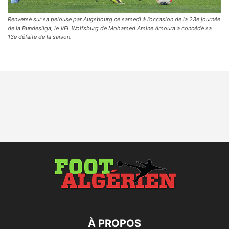
Renversé sur sa pelouse par Augsbourg ce samedi à l’occasion de la 23e journée
de la Bundesliga, le VFL Wolfsburg de Mohamed Amine Amoura a concédé sa
13e défaite de la saison.
À PROPOS