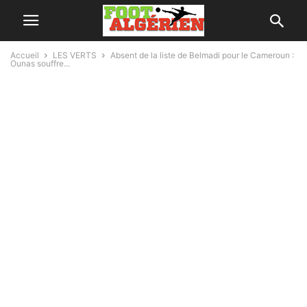
Accueil
LES VERTS
Absent de la liste de Belmadi pour le Cameroun :
Ounas souffre...