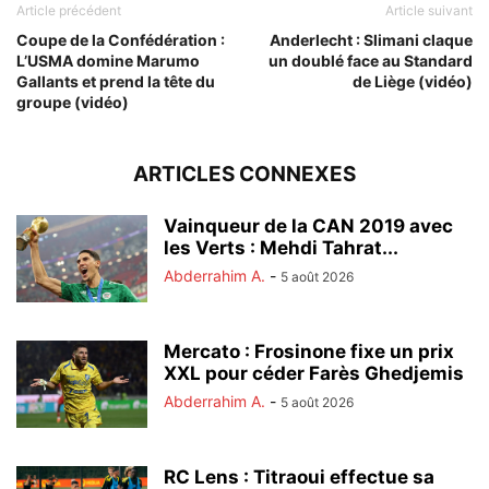
Article précédent
Article suivant
Coupe de la Confédération :
Anderlecht : Slimani claque
L’USMA domine Marumo
un doublé face au Standard
Gallants et prend la tête du
de Liège (vidéo)
groupe (vidéo)
ARTICLES CONNEXES
Vainqueur de la CAN 2019 avec
les Verts : Mehdi Tahrat...
Abderrahim A.
-
5 août 2026
Mercato : Frosinone fixe un prix
XXL pour céder Farès Ghedjemis
Abderrahim A.
-
5 août 2026
RC Lens : Titraoui effectue sa