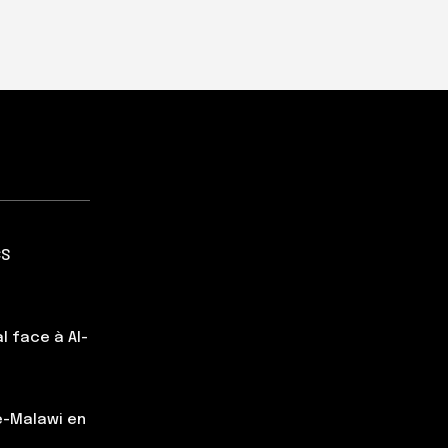
CS
al face à Al-
e-Malawi en