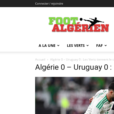
Connecter / rejoindre
FOOTALGERIEN
A LA UNE
LES VERTS
FAF
Accueil
Algérie 0 – Uruguay 0 : Les Verts tiennent le 
Algérie 0 – Uruguay 0 :