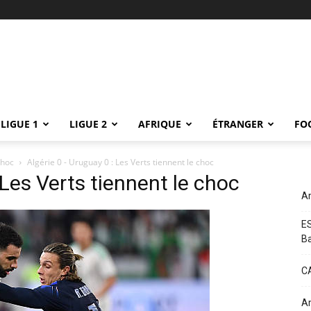
LIGUE 1
LIGUE 2
AFRIQUE
ÉTRANGER
FO
choc
Algérie 0 - Uruguay 0 : Les Verts tiennent le choc
 Les Verts tiennent le choc
Am
ES
B
CA
Am