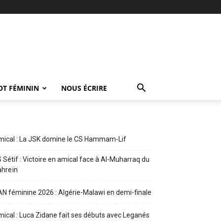
OT FÉMININ
NOUS ÉCRIRE
ical : La JSK domine le CS Hammam-Lif
 Sétif : Victoire en amical face à Al-Muharraq du
ahreïn
N féminine 2026 : Algérie-Malawi en demi-finale
ical : Luca Zidane fait ses débuts avec Leganés