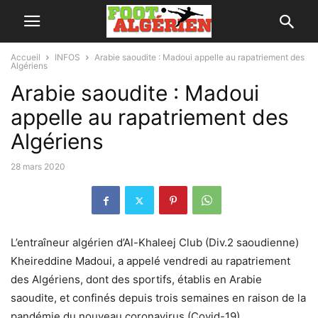
Accueil
INFOS
Arabie saoudite : Madoui appelle au rapatriement des
Algériens
Arabie saoudite : Madoui
appelle au rapatriement des
Algériens
28 mars 2020
L’entraîneur algérien d’Al-Khaleej Club (Div.2 saoudienne)
Kheireddine Madoui, a appelé vendredi au rapatriement
des Algériens, dont des sportifs, établis en Arabie
saoudite, et confinés depuis trois semaines en raison de la
pandémie du nouveau coronavirus (Covid-19).