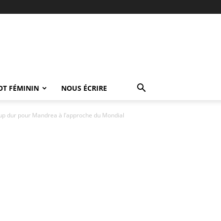
OT FÉMININ
NOUS ÉCRIRE
Coup dur pour Mandrea à l’approche du Mondial