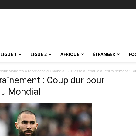
LIGUE 1
LIGUE 2
AFRIQUE
ÉTRANGER
FO
r pour Mandrea à l’approche du Mondial
Blessé à l’épaule à l’entraînement : 
ntraînement : Coup dur pour
du Mondial