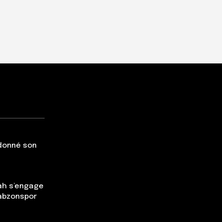
 donné son
ah s’engage
rabzonspor