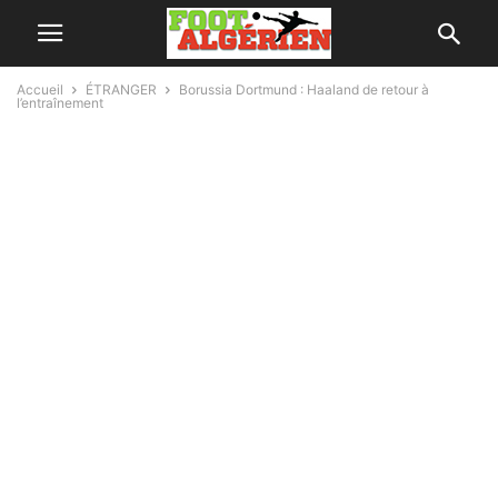
Accueil
ÉTRANGER
Borussia Dortmund : Haaland de retour à
l’entraînement