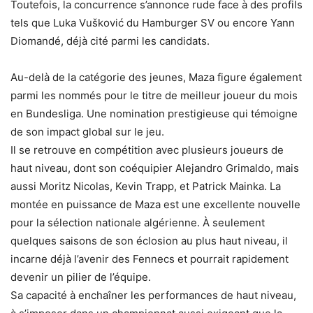
Toutefois, la concurrence s’annonce rude face à des profils
tels que Luka Vušković du Hamburger SV ou encore Yann
Diomandé, déjà cité parmi les candidats.
Au-delà de la catégorie des jeunes, Maza figure également
parmi les nommés pour le titre de meilleur joueur du mois
en Bundesliga. Une nomination prestigieuse qui témoigne
de son impact global sur le jeu.
Il se retrouve en compétition avec plusieurs joueurs de
haut niveau, dont son coéquipier Alejandro Grimaldo, mais
aussi Moritz Nicolas, Kevin Trapp, et Patrick Mainka. La
montée en puissance de Maza est une excellente nouvelle
pour la sélection nationale algérienne. À seulement
quelques saisons de son éclosion au plus haut niveau, il
incarne déjà l’avenir des Fennecs et pourrait rapidement
devenir un pilier de l’équipe.
Sa capacité à enchaîner les performances de haut niveau,