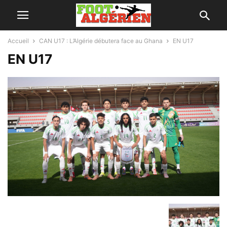
Accueil
CAN U17 : L’Algérie débutera face au Ghana
EN U17
EN U17