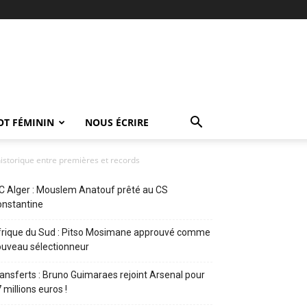
OT FÉMININ
NOUS ÉCRIRE
historique entre premières et records
 Alger : Mouslem Anatouf prêté au CS
nstantine
rique du Sud : Pitso Mosimane approuvé comme
uveau sélectionneur
ansferts : Bruno Guimaraes rejoint Arsenal pour
 millions euros !