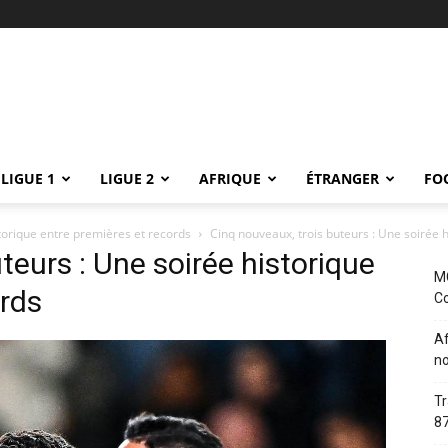
LIGUE 1
LIGUE 2
AFRIQUE
ÉTRANGER
FO
storique entre premières et records
Cinq nouveaux, trois buteurs : Une soirée 
teurs : Une soirée historique
MC
ords
Co
Af
no
Tr
87