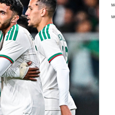
Me
MC