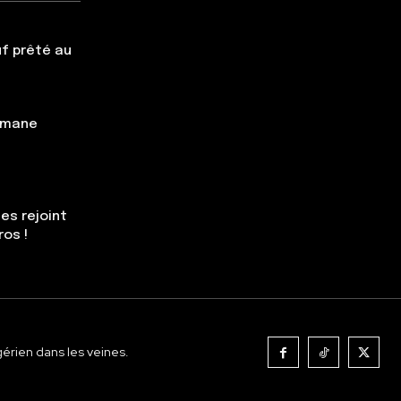
f prêté au
simane
es rejoint
ros !
gérien dans les veines.