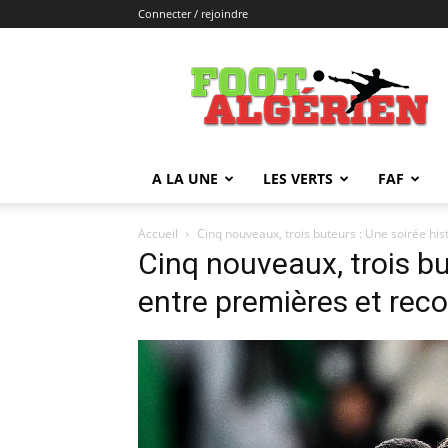
Connecter / rejoindre
FOOTALGERIEN
A LA UNE
LES VERTS
FAF
Accueil
Cinq nouveaux, trois buteurs : Une soirée hi
Cinq nouveaux, trois bu
entre premières et rec