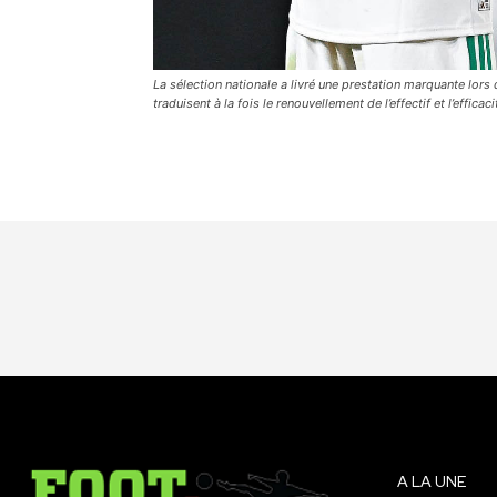
La sélection nationale a livré une prestation marquante lors 
traduisent à la fois le renouvellement de l’effectif et l’effica
A LA UNE