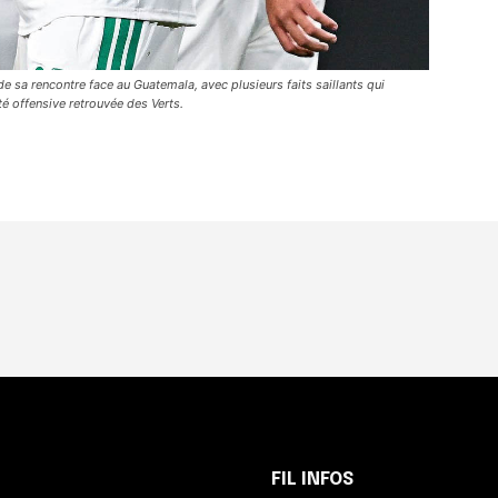
de sa rencontre face au Guatemala, avec plusieurs faits saillants qui
cité offensive retrouvée des Verts.
FIL INFOS