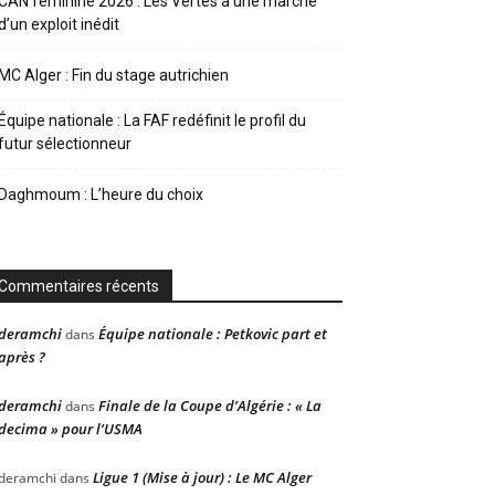
CAN féminine 2026 : Les Vertes à une marche
d’un exploit inédit
MC Alger : Fin du stage autrichien
Équipe nationale : La FAF redéfinit le profil du
futur sélectionneur
Daghmoum : L’heure du choix
Commentaires récents
deramchi
Équipe nationale : Petkovic part et
dans
après ?
deramchi
Finale de la Coupe d’Algérie : « La
dans
decima » pour l’USMA
Ligue 1 (Mise à jour) : Le MC Alger
deramchi
dans