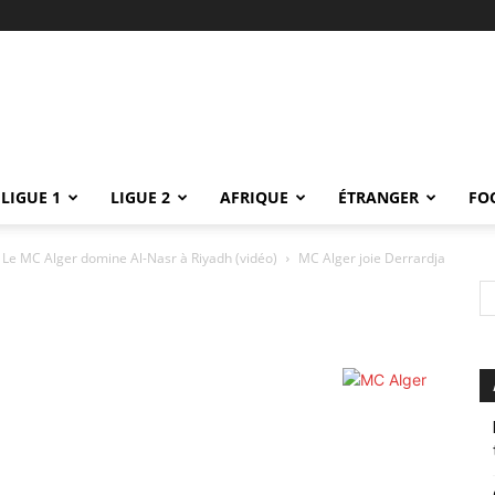
LIGUE 1
LIGUE 2
AFRIQUE
ÉTRANGER
FO
 : Le MC Alger domine Al-Nasr à Riyadh (vidéo)
MC Alger joie Derrardja