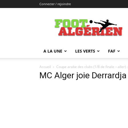
Connecter / rejoindre
FOOTALGERIEN
A LA UNE
LES VERTS
FAF
Accueil
Coupe arabe des clubs (1/8 de finale – aller)
MC Alger joie Derrardja