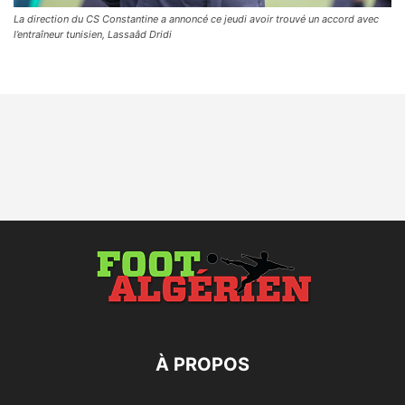
La direction du CS Constantine a annoncé ce jeudi avoir trouvé un accord avec
l’entraîneur tunisien, Lassaâd Dridi
À PROPOS