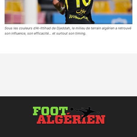
Sous les couleurs d’Al-Ittihad de Djeddah, le milieu de terrain algérien a retrouvé
son influence, son efficacité… et surtout son timing.