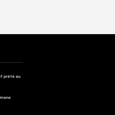
f prêté au
simane