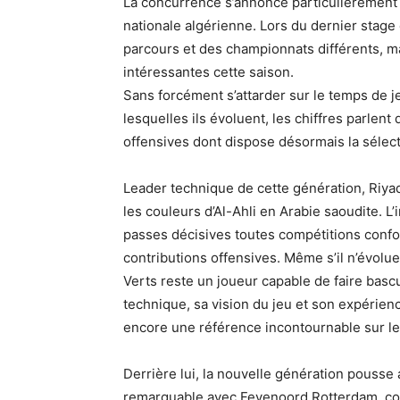
La concurrence s’annonce particulièrement in
nationale algérienne. Lors du dernier stage 
parcours et des championnats différents, mai
intéressantes cette saison.
Sans forcément s’attarder sur le temps de 
lesquelles ils évoluent, les chiffres parle
offensives dont dispose désormais la sélect
Leader technique de cette génération, Riyad
les couleurs d’Al-Ahli en Arabie saoudite. L’i
passes décisives toutes compétitions confon
contributions offensives. Même s’il n’évolu
Verts reste un joueur capable de faire basc
technique, sa vision du jeu et son expérie
encore une référence incontournable sur le f
Derrière lui, la nouvelle génération pousse
remarquable avec Feyenoord Rotterdam, con