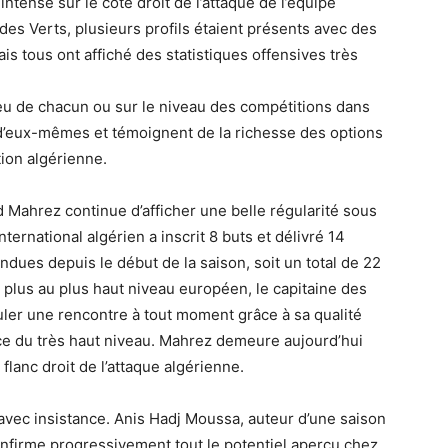
tense sur le côté droit de l’attaque de l’équipe
des Verts, plusieurs profils étaient présents avec des
s tous ont affiché des statistiques offensives très
jeu de chacun ou sur le niveau des compétitions dans
nt d’eux-mêmes et témoignent de la richesse des options
ion algérienne.
 Mahrez continue d’afficher une belle régularité sous
nternational algérien a inscrit 8 buts et délivré 14
dues depuis le début de la saison, soit un total de 22
e plus au plus haut niveau européen, le capitaine des
uler une rencontre à tout moment grâce à sa qualité
nce du très haut niveau. Mahrez demeure aujourd’hui
lanc droit de l’attaque algérienne.
 avec insistance. Anis Hadj Moussa, auteur d’une saison
firme progressivement tout le potentiel aperçu chez