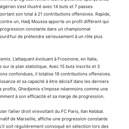
algérien s’est illustré avec 14 buts et 7 passes
ortant son total à 21 contributions offensives. Rapide,
contre un, Hadj Moussa apporte un profil différent qui
a progression constante dans un championnat
jourd’hui de prétendre sérieusement à un rôle plus
jemis. L’attaquant évoluant à Frosinone, en Italie,
 sur le plan statistique. Avec 15 buts inscrits et 3
ns confondues, il totalise 18 contributions offensives.
ssance et sa capacité à être décisif dans les derniers
es profils, Ghedjemis s’impose néanmoins comme une
tamment à son efficacité et sa marge de progression.
r l’ailier droit virevoltant du FC Paris, Ilan Kebbal.
 natif de Marseille, affiche une progression constante
u’il soit régulièrement convoqué en sélection lors des