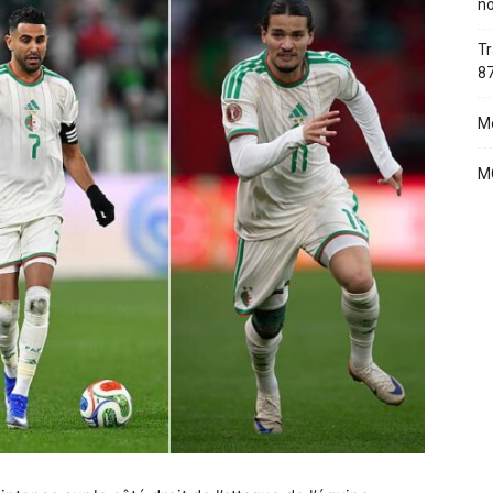
no
Tr
87
Me
MC