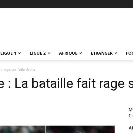
LIGUE 1
LIGUE 2
AFRIQUE
ÉTRANGER
FO
t rage sur l’aile droite
: La bataille fait rage s
MC
Co
Af