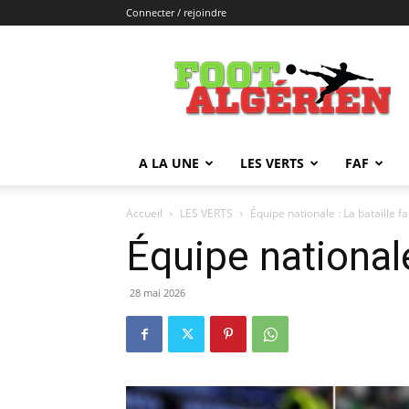
Connecter / rejoindre
FOOTALGERIEN
A LA UNE
LES VERTS
FAF
Accueil
LES VERTS
Équipe nationale : La bataille fai
Équipe nationale 
28 mai 2026