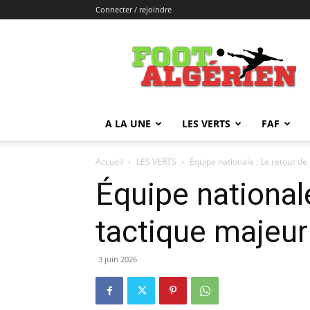
Connecter / rejoindre
FOOTALGERIEN
A LA UNE
LES VERTS
FAF
Accueil
LES VERTS
Équipe nationale : Le retour de
Équipe nationale
tactique majeur
3 juin 2026