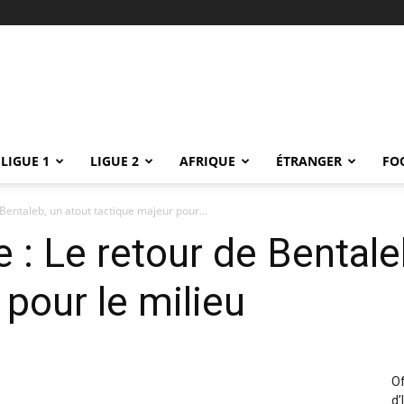
LIGUE 1
LIGUE 2
AFRIQUE
ÉTRANGER
FO
 Bentaleb, un atout tactique majeur pour...
 : Le retour de Bentale
 pour le milieu
Of
d’