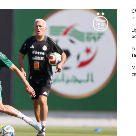
CA
re
Li
po
Éq
fa
Ma
c