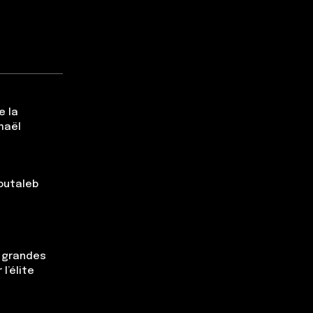
e la
maël
Boutaleb
s grandes
l’élite