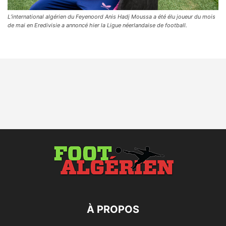
L’international algérien du Feyenoord Anis Hadj Moussa a été élu joueur du mois
de mai en Eredivisie a annoncé hier la Ligue néerlandaise de football.
À PROPOS