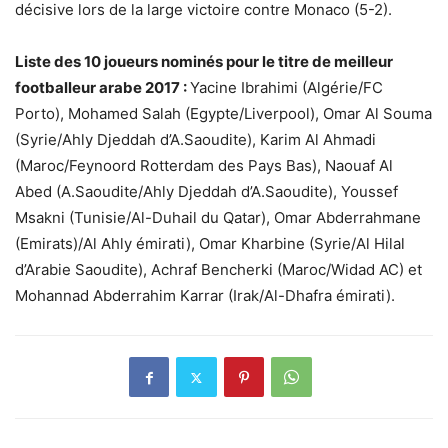
décisive lors de la large victoire contre Monaco (5-2).
Liste des 10 joueurs nominés pour le titre de meilleur
footballeur arabe 2017 :
Yacine Ibrahimi (Algérie/FC
Porto), Mohamed Salah (Egypte/Liverpool), Omar Al Souma
(Syrie/Ahly Djeddah d’A.Saoudite), Karim Al Ahmadi
(Maroc/Feynoord Rotterdam des Pays Bas), Naouaf Al
Abed (A.Saoudite/Ahly Djeddah d’A.Saoudite), Youssef
Msakni (Tunisie/Al-Duhail du Qatar), Omar Abderrahmane
(Emirats)/Al Ahly émirati), Omar Kharbine (Syrie/Al Hilal
d’Arabie Saoudite), Achraf Bencherki (Maroc/Widad AC) et
Mohannad Abderrahim Karrar (Irak/Al-Dhafra émirati).