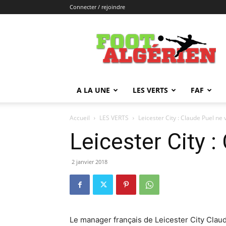
Connecter / rejoindre
FOOTALGERIEN
A LA UNE
LES VERTS
FAF
Accueil
LES VERTS
Leicester City : Claude Puel ne
Leicester City 
2 janvier 2018
Le manager français de Leicester City Claud