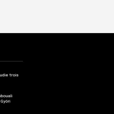
udie trois
nbouali
 Győri