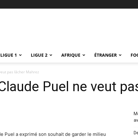
LIGUE 1
LIGUE 2
AFRIQUE
ÉTRANGER
FO
 veut pas lâcher Mahrez
: Claude Puel ne veut p
Me
av
De
e Puel a exprimé son souhait de garder le milieu