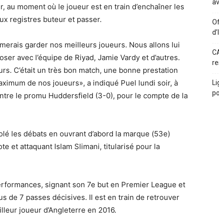
av
r, au moment où le joueur est en train d’enchaîner les
x registres buteur et passer.
Of
d’
aimerais garder nos meilleurs joueurs. Nous allons lui
CA
ser avec l’équipe de Riyad, Jamie Vardy et d’autres.
re
rs. C’était un très bon match, une bonne prestation
aximum de nos joueurs», a indiqué Puel lundi soir, à
Li
po
contre le promu Huddersfield (3-0), pour le compte de la
olé les débats en ouvrant d’abord la marque (53e)
e et attaquant Islam Slimani, titularisé pour la
performances, signant son 7e but en Premier League et
s de 7 passes décisives. Il est en train de retrouver
illeur joueur d’Angleterre en 2016.