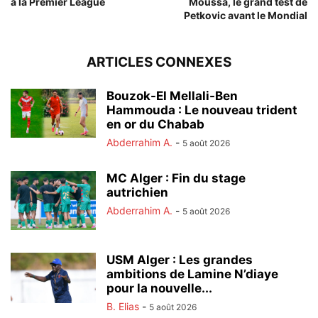
à la Premier League
Moussa, le grand test de
Petkovic avant le Mondial
ARTICLES CONNEXES
Bouzok-El Mellali-Ben
Hammouda : Le nouveau trident
en or du Chabab
Abderrahim A.
-
5 août 2026
MC Alger : Fin du stage
autrichien
Abderrahim A.
-
5 août 2026
USM Alger : Les grandes
ambitions de Lamine N’diaye
pour la nouvelle...
B. Elias
-
5 août 2026