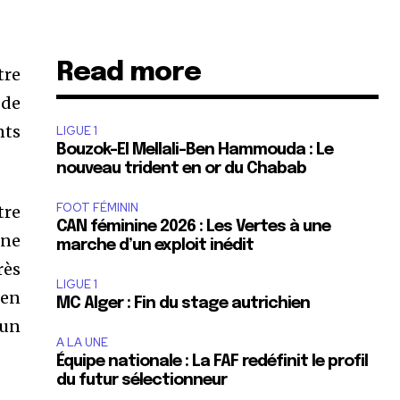
Read more
tre
 de
nts
LIGUE 1
Bouzok-El Mellali-Ben Hammouda : Le
nouveau trident en or du Chabab
FOOT FÉMININ
tre
CAN féminine 2026 : Les Vertes à une
une
marche d’un exploit inédit
rès
LIGUE 1
 en
MC Alger : Fin du stage autrichien
 un
A LA UNE
Équipe nationale : La FAF redéfinit le profil
du futur sélectionneur