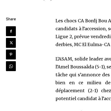
Share
Les chocs CA Bordj Bou A
candidats à l’accession, 
Ligue 2, prévue vendred
derbies, MC El Eulma-CA 
L’ASAM, solide leader ave
l’Amel Boussaâda (5-1), s
tâche qui s’annonce des p
bien en ce milieu de
déplacement (2-1) che
potentiel candidat à l’ac