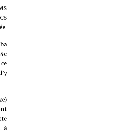
SMS
MCS
ée.
uba
14e
 ce
d’y
2e)
ent
tte
s à