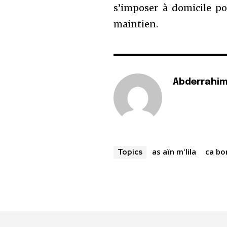
s’imposer à domicile po
maintien.
Abderrahim
as aïn m'lila
ca bor
Topics