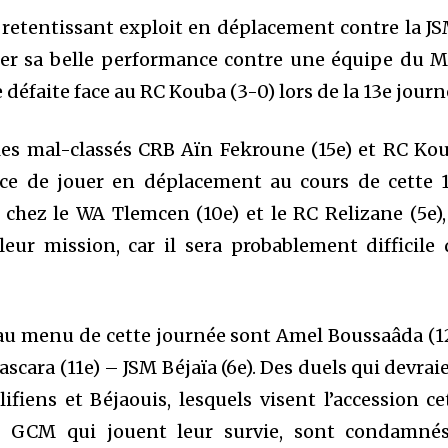
 retentissant exploit en déplacement contre la J
rmer sa belle performance contre une équipe du 
 défaite face au RC Kouba (3-0) lors de la 13e journ
 les mal-classés CRB Aïn Fekroune (15e) et RC Ko
nce de jouer en déplacement au cours de cette 
chez le WA Tlemcen (10e) et le RC Relizane (5e),
eur mission, car il sera probablement difficile 
au menu de cette journée sont Amel Boussaâda (1
scara (11e) – JSM Béjaïa (6e). Des duels qui devrai
ifiens et Béjaouis, lesquels visent l’accession ce
le GCM qui jouent leur survie, sont condamné