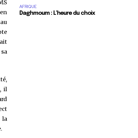
SMS
AFRIQUE
 en
Daghmoum : L’heure du choix
 au
pte
ait
 sa
té,
 il
ard
ect
 la
.