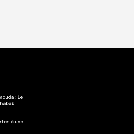
mouda : Le
Chabab
rtes à une