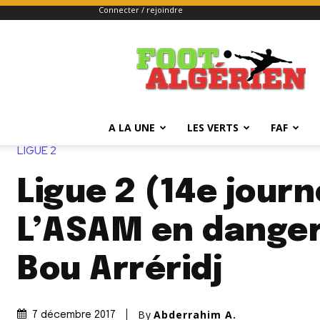
Connecter / rejoindre
FOOTALGERIEN
A LA UNE
LES VERTS
FAF
LIGUE 2
Ligue 2 (14e journ
L’ASAM en danger
Bou Arréridj
By
Abderrahim A.
7 décembre 2017