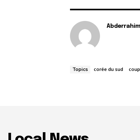
Abderrahim
corée du sud
coup
Topics
Local News