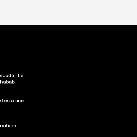
mouda : Le
Chabab
rtes à une
trichien