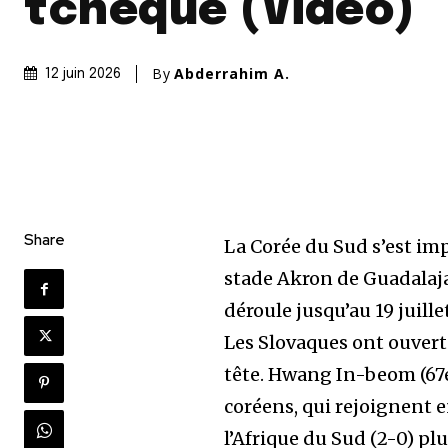
tchèque (Vidéo)
By
Abderrahim A.
12 juin 2026
Share
La Corée du Sud s’est imp
stade Akron de Guadalaj
déroule jusqu’au 19 juill
Les Slovaques ont ouvert l
tête. Hwang In-beom (67e
coréens, qui rejoignent 
l’Afrique du Sud (2-0) pl