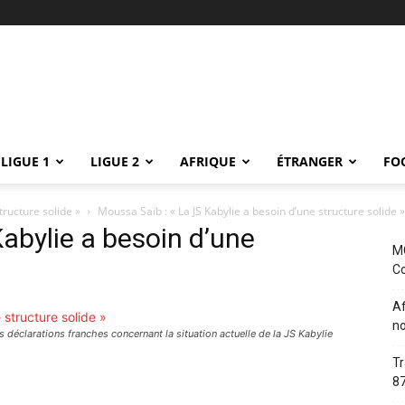
LIGUE 1
LIGUE 2
AFRIQUE
ÉTRANGER
FO
tructure solide »
Moussa Saïb : « La JS Kabylie a besoin d’une structure solide »
abylie a besoin d’une
MC
Co
Af
no
s déclarations franches concernant la situation actuelle de la JS Kabylie
Tr
87