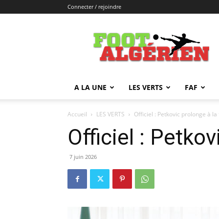
Connecter / rejoindre
FOOTALGERIEN
A LA UNE
LES VERTS
FAF
Accueil
LES VERTS
Officiel : Petkovic prolonge à la
Officiel : Petko
7 juin 2026