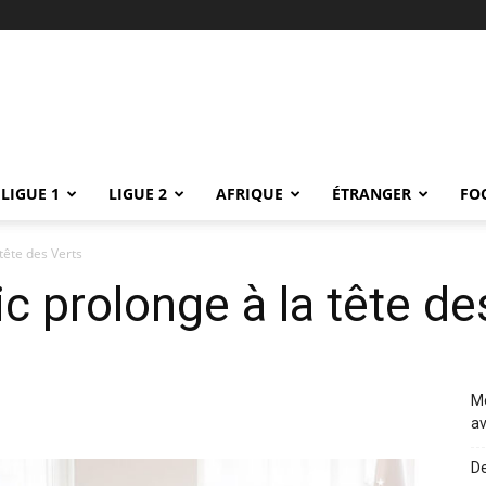
LIGUE 1
LIGUE 2
AFRIQUE
ÉTRANGER
FO
 tête des Verts
vic prolonge à la tête de
Me
av
De