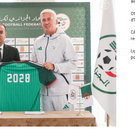
av
Of
d’
CA
re
Li
po