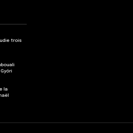
udie trois
nbouali
 Győri
e la
maël