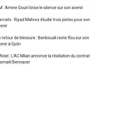
 : Amine Gouiri brise le silence sur son avenir
rcato : Riyad Mahrez étudie trois pistes pour son
enir
 retour de blessure : Benbouali reste flou sur son
enir à Győri
ficiel : L’AC Milan annonce la résiliation du contrat
Ismaël Bennacer