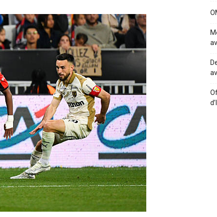
OM
Me
av
De
av
Of
d’