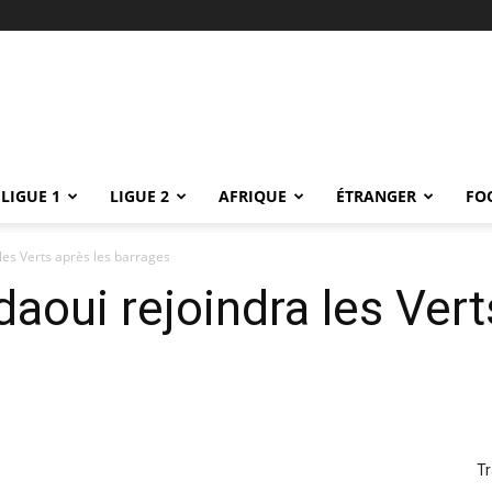
LIGUE 1
LIGUE 2
AFRIQUE
ÉTRANGER
FO
les Verts après les barrages
aoui rejoindra les Vert
Tr