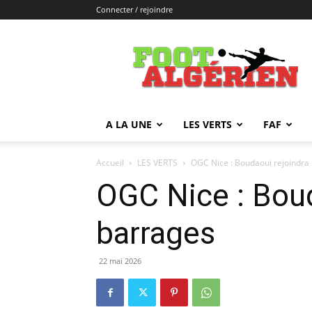
Connecter / rejoindre
FOOTALGERIEN
A LA UNE
LES VERTS
FAF
Accueil
LES VERTS
OGC Nice : Boudaoui rejoindra 
OGC Nice : Boud
barrages
22 mai 2026