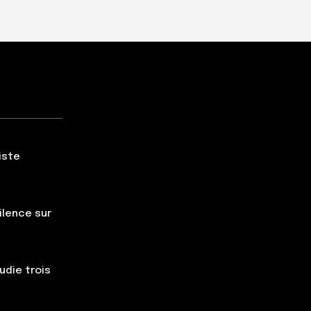
iste
silence sur
udie trois