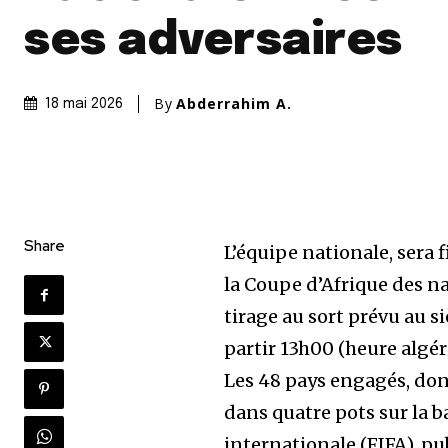
ses adversaires
By
Abderrahim A.
18 mai 2026
Share
L’équipe nationale, sera 
la Coupe d’Afrique des nat
tirage au sort prévu au s
partir 13h00 (heure algér
Les 48 pays engagés, dont
dans quatre pots sur la b
internationale (FIFA), pub