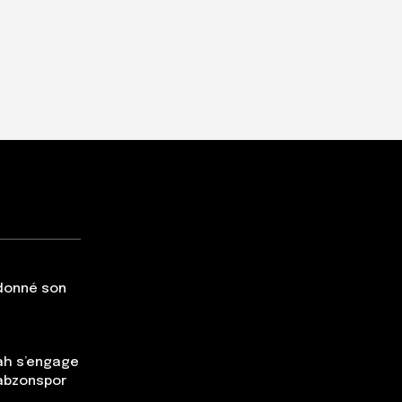
 donné son
ah s’engage
rabzonspor