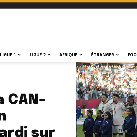
LIGUE 1
LIGUE 2
AFRIQUE
ÉTRANGER
FOO
la CAN-
n
ardi sur